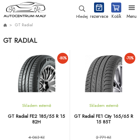
rezervace
Košík
Menu
Hledej
GT Radial
GT RADIAL
-80%
-70%
Skladem externě
Skladem externě
GT Radial FE2 185/55 R 15
GT Radial FE1 City 165/65 R
82H
15 85T
4 063 Kč
2 771 Kč