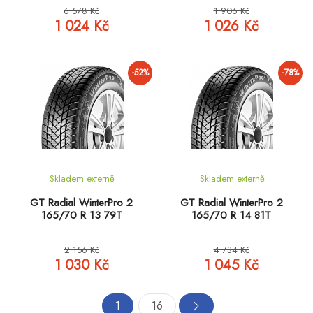
6 578 Kč
1 906 Kč
1 024 Kč
1 026 Kč
-52%
-78%
Skladem externě
Skladem externě
GT Radial WinterPro 2
GT Radial WinterPro 2
165/70 R 13 79T
165/70 R 14 81T
2 156 Kč
4 734 Kč
1 030 Kč
1 045 Kč
1
16