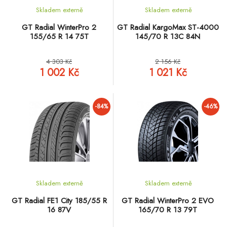
Skladem externě
Skladem externě
GT Radial WinterPro 2
GT Radial KargoMax ST-4000
155/65 R 14 75T
145/70 R 13C 84N
4 303 Kč
2 156 Kč
1 002 Kč
1 021 Kč
-84%
-46%
Skladem externě
Skladem externě
GT Radial FE1 City 185/55 R
GT Radial WinterPro 2 EVO
16 87V
165/70 R 13 79T