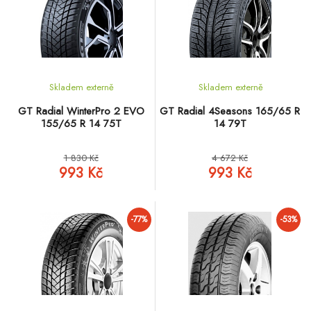
Skladem externě
Skladem externě
GT Radial WinterPro 2 EVO
GT Radial 4Seasons 165/65 R
155/65 R 14 75T
14 79T
1 830 Kč
4 672 Kč
993 Kč
993 Kč
-77%
-53%