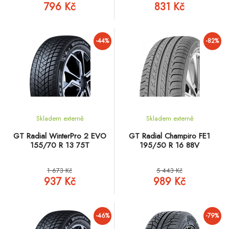
796 Kč
831 Kč
-44%
-82%
Skladem externě
Skladem externě
GT Radial WinterPro 2 EVO
GT Radial Champiro FE1
155/70 R 13 75T
195/50 R 16 88V
1 673 Kč
5 443 Kč
937 Kč
989 Kč
-46%
-79%