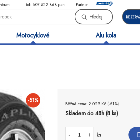
ntrum-
tel: 607 522 868 pan
Partner
Malý
sítě
Hledej
REZERV
Motocyklové
Alu kola
-
51
%
Běžná cena:
2 029
Kč
(-
51
%)
Skladem do 48h (8 ks)
-
+
ks