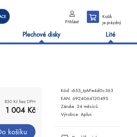
Košík
ACE
Přihlásit
je prázdný
Plechové disky
Lité
Kód:
i655_tyAPa4d0c363
EAN:
6924064120495
830
Kč bez DPH
Záruka:
24 měsíců
1 004
Kč
Výrobce:
Aplus
Do košíku