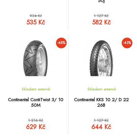
50J
934 Kč
1 127 Kč
535 Kč
582 Kč
-48%
-43%
Skladem externě
Skladem externě
Continental ContiTwist 3/ 10
Continental KKS 10 2/ D 22
50M
26B
1 216 Kč
1 127 Kč
629 Kč
644 Kč