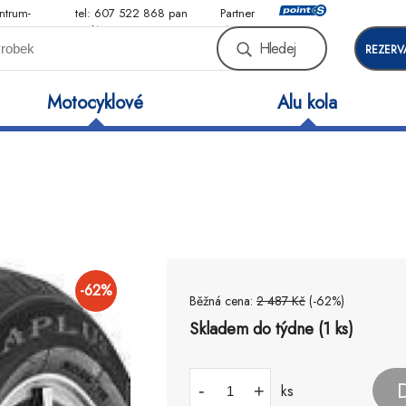
ntrum-
tel: 607 522 868 pan
Partner
Malý
sítě
Hledej
REZERV
Motocyklové
Alu kola
-
62
%
Běžná cena:
2 487
Kč
(-
62
%)
Skladem do týdne (1 ks)
-
+
ks