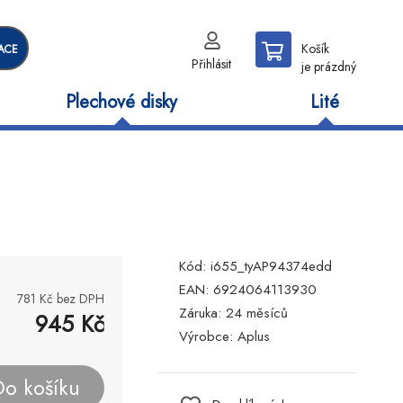
Košík
ACE
Přihlásit
je prázdný
Plechové disky
Lité
Kód:
i655_tyAP94374edd
EAN:
6924064113930
781
Kč bez DPH
Záruka:
24 měsíců
945
Kč
Výrobce:
Aplus
Do košíku