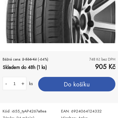
Běžná cena:
2 536
Kč
(-
64
%)
748
Kč bez DPH
905
Kč
Skladem do 48h (1 ks)
Do košíku
-
+
ks
Kód:
i655_tyAP4267a8ea
EAN:
6924064124332