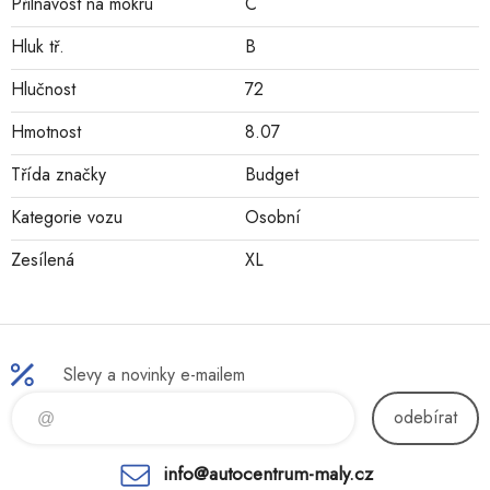
Přilnavost na mokru
C
Hluk tř.
B
Hlučnost
72
Hmotnost
8.07
Třída značky
Budget
Kategorie vozu
Osobní
Zesílená
XL
Slevy a novinky e-mailem
odebírat
info@autocentrum-maly.cz