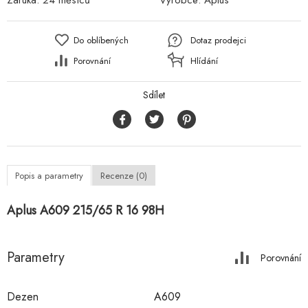
Záruka:
24 měsíců
Výrobce:
Aplus
Do oblíbených
Dotaz prodejci
Porovnání
Hlídání
Sdílet
Popis a parametry
Recenze (0)
Aplus A609 215/65 R 16 98H
Parametry
Porovnání
Dezen
A609