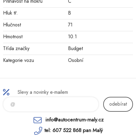
Přilnavost na mokru
C
Hluk tř.
B
Hlučnost
71
Hmotnost
10.1
Třída značky
Budget
Kategorie vozu
Osobní
Slevy a novinky e-mailem
odebírat
info@autocentrum-maly.cz
tel: 607 522 868 pan Malý