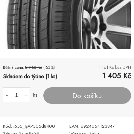
Běžná cena:
2 963
Kč
(-
53
%)
1 161
Kč bez DPH
1 405
Kč
Skladem do týdne (1 ks)
Do košíku
-
+
ks
Kód:
i655_tyAP305d8400
EAN:
6924064123847