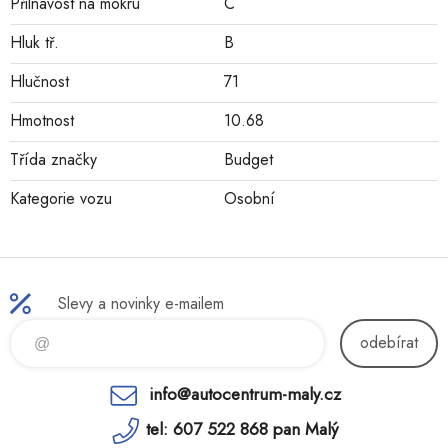
Přilnavost na mokru
C
Hluk tř.
B
Hlučnost
71
Hmotnost
10.68
Třída značky
Budget
Kategorie vozu
Osobní
Slevy a novinky e-mailem
odebírat
info@autocentrum-maly.cz
tel: 607 522 868 pan Malý