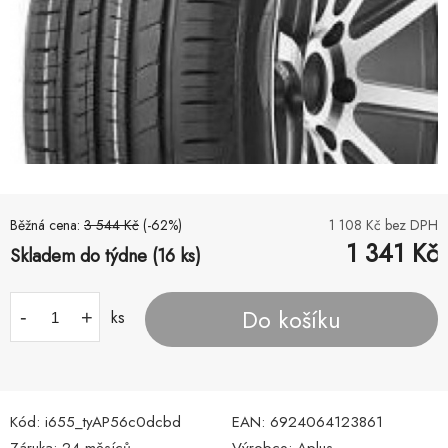
Běžná cena:
3 544
Kč
(-
62
%)
1 108
Kč bez DPH
1 341
Kč
Skladem do týdne (16 ks)
Do košíku
-
+
ks
Kód:
i655_tyAP56c0dcbd
EAN:
6924064123861