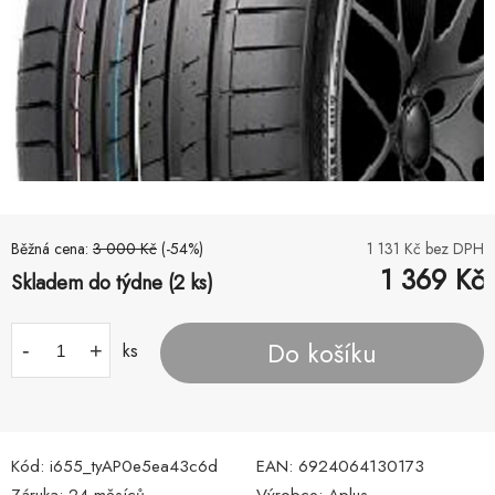
Běžná cena:
3 000
Kč
(-
54
%)
1 131
Kč bez DPH
1 369
Kč
Skladem do týdne (2 ks)
Do košíku
-
+
ks
Kód:
i655_tyAP0e5ea43c6d
EAN:
6924064130173