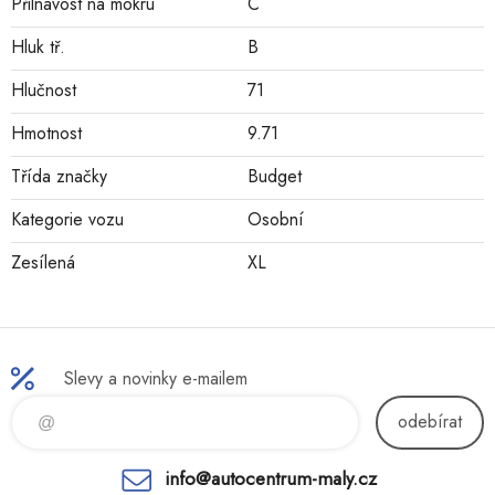
Přilnavost na mokru
C
Hluk tř.
B
Hlučnost
71
Hmotnost
9.71
Třída značky
Budget
Kategorie vozu
Osobní
Zesílená
XL
Slevy a novinky e-mailem
odebírat
info@autocentrum-maly.cz