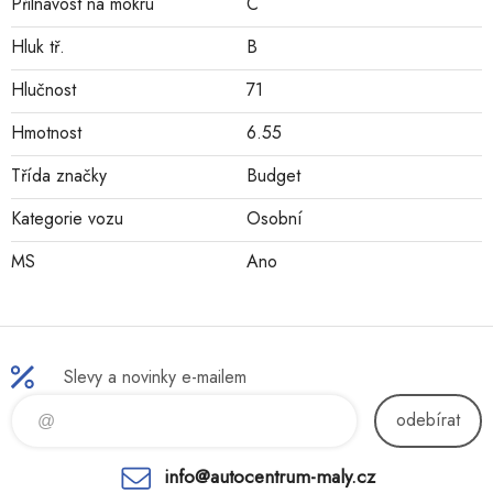
Přilnavost na mokru
C
Hluk tř.
B
Hlučnost
71
Hmotnost
6.55
Třída značky
Budget
Kategorie vozu
Osobní
MS
Ano
Slevy a novinky e-mailem
odebírat
info@autocentrum-maly.cz