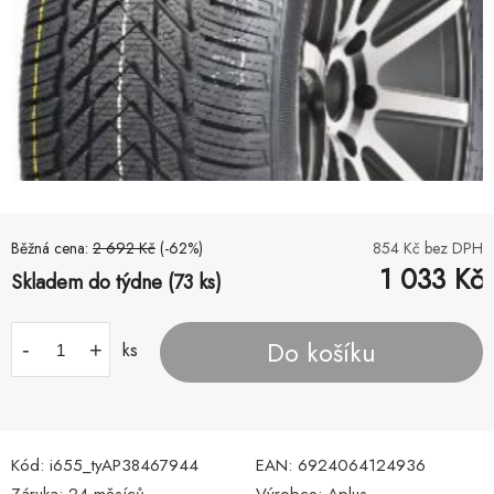
Běžná cena:
2 692
Kč
(-
62
%)
854
Kč bez DPH
1 033
Kč
Skladem do týdne (73 ks)
Do košíku
-
+
ks
Kód:
i655_tyAP38467944
EAN:
6924064124936