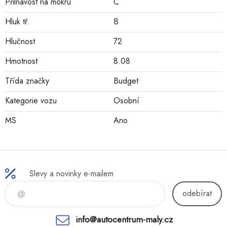
Přilnavost na mokru
C
Hluk tř.
B
Hlučnost
72
Hmotnost
8.08
Třída značky
Budget
Kategorie vozu
Osobní
MS
Ano
Slevy a novinky e-mailem
odebírat
info@autocentrum-maly.cz