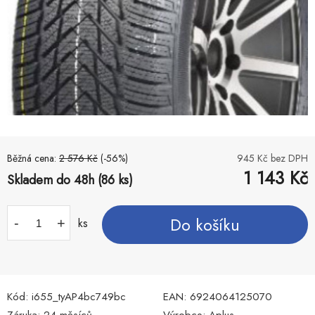
Běžná cena:
2 576
Kč
(-
56
%)
945
Kč bez DPH
1 143
Kč
Skladem do 48h (86 ks)
Do košíku
-
+
ks
Kód:
i655_tyAP4bc749bc
EAN:
6924064125070