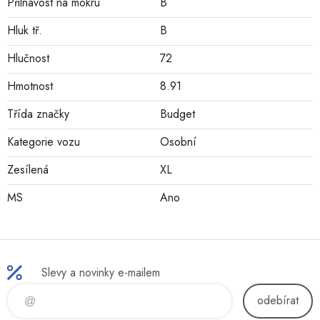
Přilnavost na mokru
B
Hluk tř.
B
Hlučnost
72
Hmotnost
8.91
Třída značky
Budget
Kategorie vozu
Osobní
Zesílená
XL
MS
Ano
Slevy a novinky e-mailem
odebírat