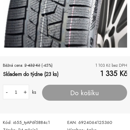
Běžná cena:
2 432
Kč
(-
45
%)
1 103
Kč bez DPH
1 335
Kč
Skladem do týdne (23 ks)
Do košíku
-
+
ks
Kód:
i655_tyAP6f5884c1
EAN:
6924064125360