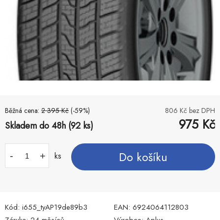
Běžná cena:
2 395
Kč
(-
59
%)
806
Kč bez DPH
975
Kč
Skladem do 48h (92 ks)
Do košíku
-
+
ks
Kód:
i655_tyAP19de89b3
EAN:
6924064112803