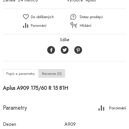
Záruka:
24 měsíců
Výrobce:
Aplus
Do oblíbených
Dotaz prodejci
Porovnání
Hlídání
Sdílet
Popis a parametry
Recenze (0)
Aplus A909 175/60 R 15 81H
Parametry
Porovnání
Dezen
A909