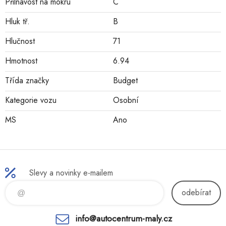
Přilnavost na mokru
C
Hluk tř.
B
Hlučnost
71
Hmotnost
6.94
Třída značky
Budget
Kategorie vozu
Osobní
MS
Ano
Slevy a novinky e-mailem
odebírat
info@autocentrum-maly.cz