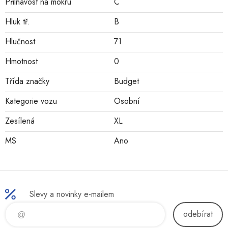
Přilnavost na mokru
C
Hluk tř.
B
Hlučnost
71
Hmotnost
0
Třída značky
Budget
Kategorie vozu
Osobní
Zesílená
XL
MS
Ano
Slevy a novinky e-mailem
odebírat