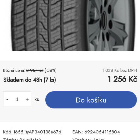
Běžná cena:
2 957
Kč
(-
58
%)
1 038
Kč bez DPH
1 256
Kč
Skladem do 48h (7 ks)
Do košíku
-
+
ks
Kód:
i655_tyAP340138e67d
EAN:
6924064115804