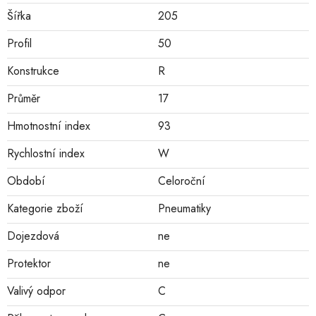
Šířka
205
Profil
50
Konstrukce
R
Průměr
17
Hmotnostní index
93
Rychlostní index
W
Období
Celoroční
Kategorie zboží
Pneumatiky
Dojezdová
ne
Protektor
ne
Valivý odpor
C