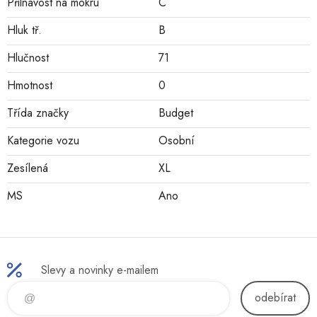
Přilnavost na mokru
C
Hluk tř.
B
Hlučnost
71
Hmotnost
0
Třída značky
Budget
Kategorie vozu
Osobní
Zesílená
XL
MS
Ano
Slevy a novinky e-mailem
odebírat