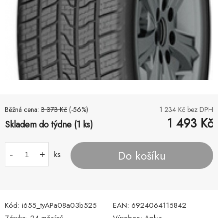
Běžná cena:
3 373
Kč
(-
56
%)
1 234
Kč bez DPH
1 493
Kč
Skladem do týdne (1 ks)
Do košíku
-
+
ks
Kód:
i655_tyAPa08a03b525
EAN:
6924064115842