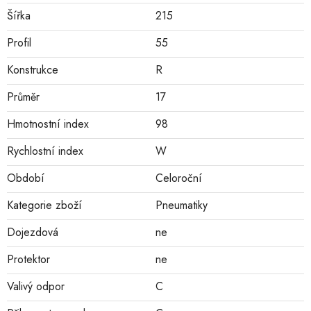
Šířka
215
Profil
55
Konstrukce
R
Průměr
17
Hmotnostní index
98
Rychlostní index
W
Období
Celoroční
Kategorie zboží
Pneumatiky
Dojezdová
ne
Protektor
ne
Valivý odpor
C