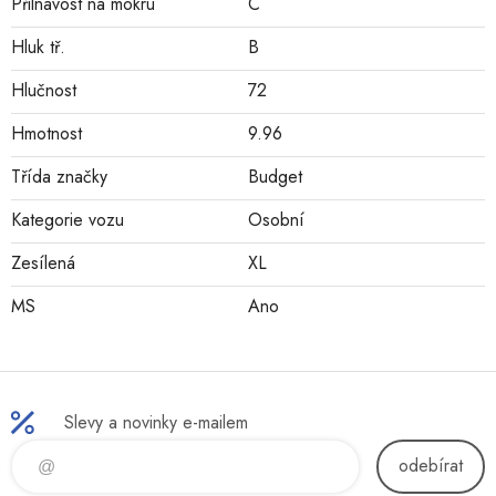
Přilnavost na mokru
C
Hluk tř.
B
Hlučnost
72
Hmotnost
9.96
Třída značky
Budget
Kategorie vozu
Osobní
Zesílená
XL
MS
Ano
Slevy a novinky e-mailem
odebírat