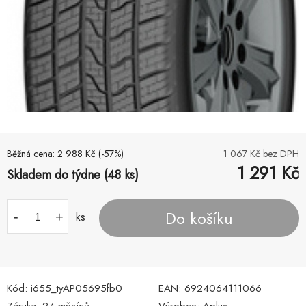
Běžná cena:
2 988
Kč
(-
57
%)
1 067
Kč bez DPH
1 291
Kč
Skladem do týdne (48 ks)
Do košíku
-
+
ks
Kód:
i655_tyAP05695fb0
EAN:
6924064111066