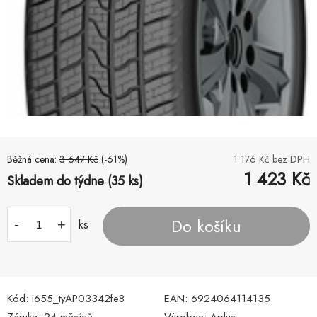
Běžná cena:
3 647
Kč
(-
61
%)
1 176
Kč bez DPH
1 423
Kč
Skladem do týdne (35 ks)
Do košíku
-
+
ks
Kód:
i655_tyAP03342fe8
EAN:
6924064114135