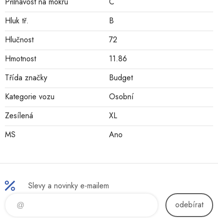
Přilnavost na mokru
C
Hluk tř.
B
Hlučnost
72
Hmotnost
11.86
Třída značky
Budget
Kategorie vozu
Osobní
Zesílená
XL
MS
Ano
Slevy a novinky e-mailem
odebírat