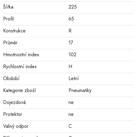
Šířka
225
Profil
65
Konstrukce
R
Průměr
17
Hmotnostní index
102
Rychlostní index
H
Období
Letní
Kategorie zboží
Pneumatiky
Dojezdová
ne
Protektor
ne
Valivý odpor
C