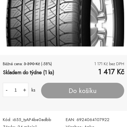
Běžná cena:
3 390
Kč
(-
58
%)
1 171
Kč bez DPH
1 417
Kč
Skladem do týdne (1 ks)
Do košíku
-
+
ks
Kód:
i655_tyAP4be0adbb
EAN:
6924064107922