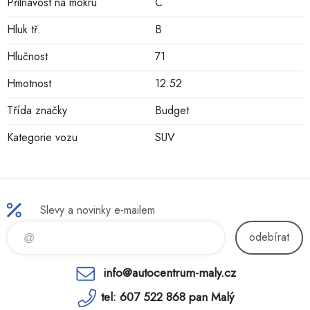
Přilnavost na mokru
C
Hluk tř.
B
Hlučnost
71
Hmotnost
12.52
Třída značky
Budget
Kategorie vozu
SUV
Slevy a novinky e-mailem
odebírat
info@autocentrum-maly.cz
tel: 607 522 868 pan Malý