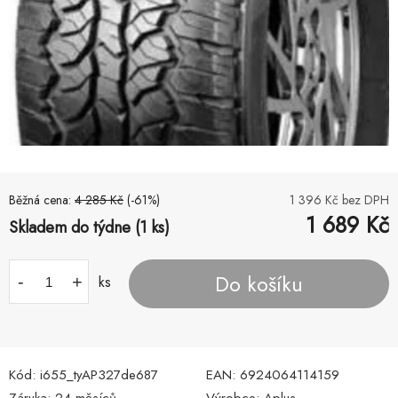
Běžná cena:
4 285
Kč
(-
61
%)
1 396
Kč bez DPH
1 689
Kč
Skladem do týdne (1 ks)
Do košíku
-
+
ks
Kód:
i655_tyAP327de687
EAN:
6924064114159