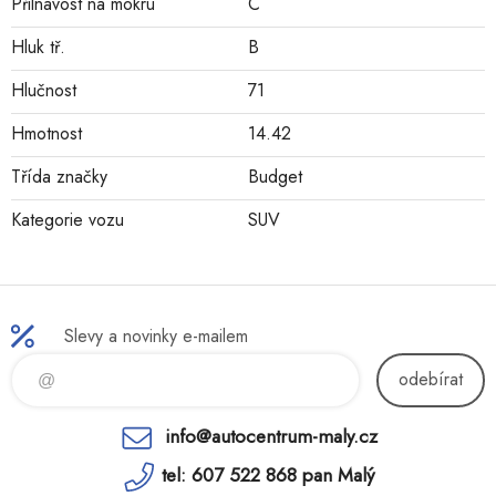
Přilnavost na mokru
C
Hluk tř.
B
Hlučnost
71
Hmotnost
14.42
Třída značky
Budget
Kategorie vozu
SUV
Slevy a novinky e-mailem
odebírat
info@autocentrum-maly.cz
tel: 607 522 868 pan Malý