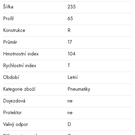
Šířka
235
Profil
65
Konstrukce
R
Průměr
17
Hmotnostní index
104
Rychlostní index
T
Období
Letní
Kategorie zboží
Pneumatiky
Dojezdová
ne
Protektor
ne
Valivý odpor
D