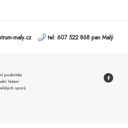
trum-maly.cz
tel: 607 522 868 pan Malý
í podmínky
dní řešení
telských sporů