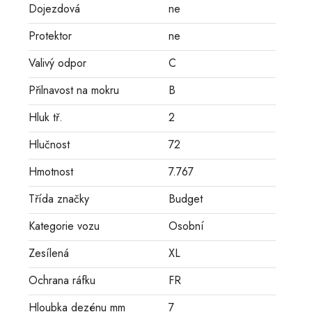
Dojezdová
ne
Protektor
ne
Valivý odpor
C
Přilnavost na mokru
B
Hluk tř.
2
Hlučnost
72
Hmotnost
7.767
Třída značky
Budget
Kategorie vozu
Osobní
Zesílená
XL
Ochrana ráfku
FR
Hloubka dezénu mm
7