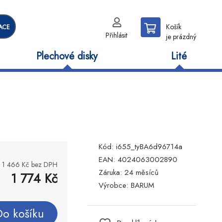
Košík
ACE
Přihlásit
je prázdný
Plechové disky
Lité
Kód:
i655_tyBA6d96714a
EAN:
4024063002890
1 466
Kč bez DPH
Záruka:
24 měsíců
1 774
Kč
Výrobce:
BARUM
Do košíku