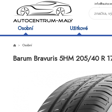
info@autoce
maly.cz
Osobní
Užitkové
Osobní
Barum Bravuris 5HM 205/40 R 