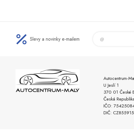
Slevy a novinky e-mailem
Autocentrum-Ma
U Jeslí 1
370 01 České B
Česká Republik
IČO: 7542508
DIČ: CZ85591