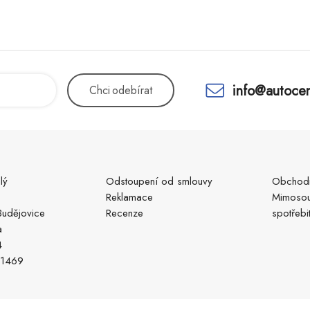
info@autocen
Chci
odebírat
lý
Odstoupení od smlouvy
Obchodn
Reklamace
Mimosou
udějovice
Recenze
spotřebi
a
4
51469