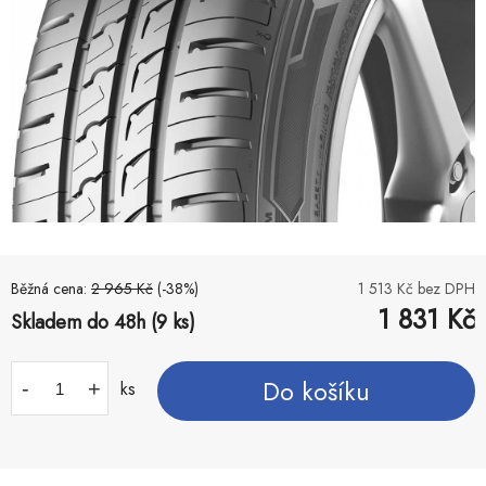
Běžná cena:
2 965
Kč
(-
38
%)
1 513
Kč bez DPH
1 831
Kč
Skladem do 48h (9 ks)
Do košíku
-
+
ks