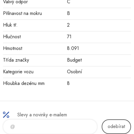
Valivý odpor
C
Přilnavost na mokru
B
Hluk tř.
2
Hlučnost
71
Hmotnost
8.091
Třída značky
Budget
Kategorie vozu
Osobní
Hloubka dezénu mm
8
Slevy a novinky e-mailem
odebírat