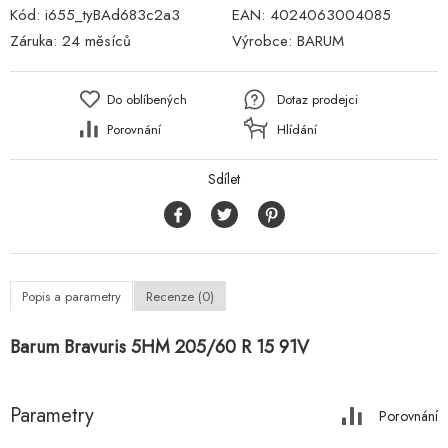
Kód:
i655_tyBAd683c2a3
EAN:
4024063004085
Záruka:
24 měsíců
Výrobce:
BARUM
Do oblíbených
Dotaz prodejci
Porovnání
Hlídání
Sdílet
Popis a parametry
Recenze (0)
Barum Bravuris 5HM 205/60 R 15 91V
Parametry
Porovnání