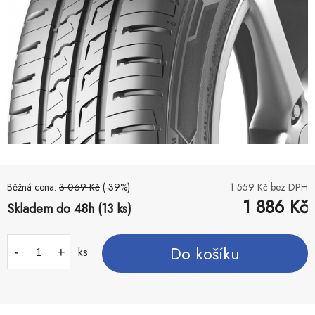
Běžná cena:
3 069
Kč
(-
39
%)
1 559
Kč bez DPH
1 886
Kč
Skladem do 48h (13 ks)
Do košíku
-
+
ks