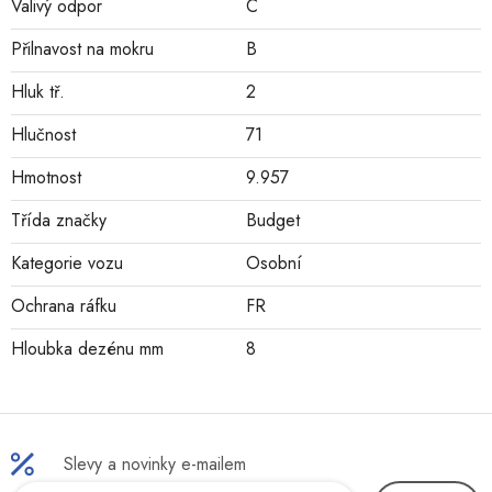
Valivý odpor
C
Přilnavost na mokru
B
Hluk tř.
2
Hlučnost
71
Hmotnost
9.957
Třída značky
Budget
Kategorie vozu
Osobní
Ochrana ráfku
FR
Hloubka dezénu mm
8
Slevy a novinky e-mailem