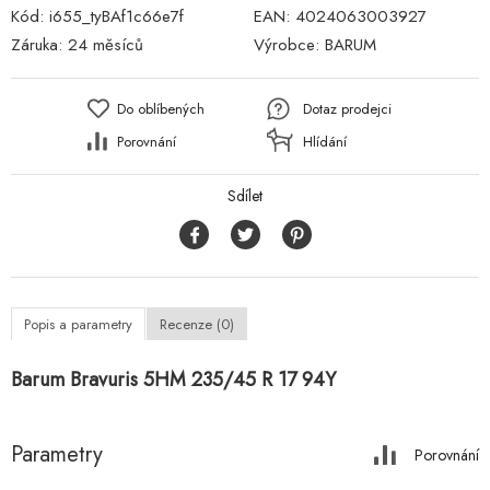
Kód:
i655_tyBAf1c66e7f
EAN:
4024063003927
Záruka:
24 měsíců
Výrobce:
BARUM
Do oblíbených
Dotaz prodejci
Porovnání
Hlídání
Sdílet
Popis a parametry
Recenze (0)
Barum Bravuris 5HM 235/45 R 17 94Y
Parametry
Porovnání