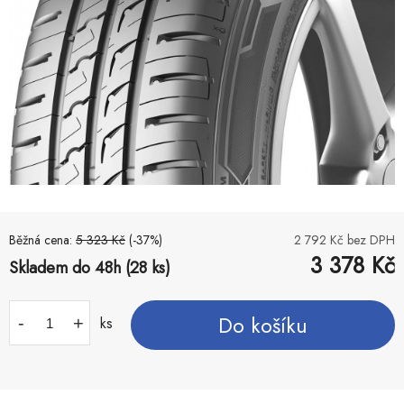
Běžná cena:
5 323
Kč
(-
37
%)
2 792
Kč bez DPH
3 378
Kč
Skladem do 48h (28 ks)
Do košíku
-
+
ks