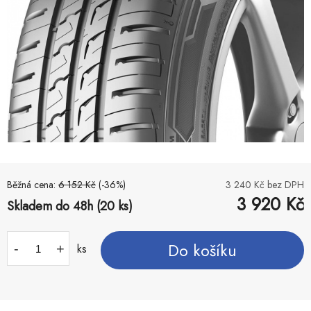
Běžná cena:
6 152
Kč
(-
36
%)
3 240
Kč bez DPH
3 920
Kč
Skladem do 48h (20 ks)
Do košíku
-
+
ks