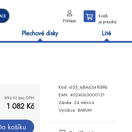
Košík
ACE
Přihlásit
je prázdný
Plechové disky
Lité
Kód:
i655_tyBA6341fd9b
EAN:
4024063000131
894
Kč bez DPH
Záruka:
24 měsíců
1 082
Kč
Výrobce:
BARUM
Do košíku