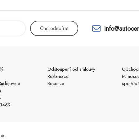
info@autocen
Chci
odebírat
lý
Odstoupení od smlouvy
Obchodn
Reklamace
Mimosou
udějovice
Recenze
spotřebi
a
4
51469
na.