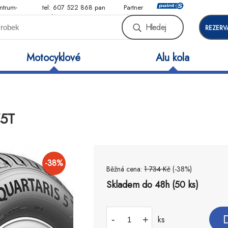
ntrum-
tel: 607 522 868 pan
Partner
Malý
sítě
Hledej
REZERV
Motocyklové
Alu kola
75T
-
38
%
Běžná cena:
1 734
Kč
(-
38
%)
Skladem do 48h (50 ks)
-
+
ks