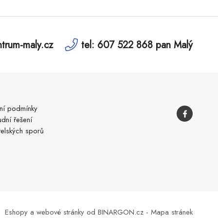
trum-maly.cz
tel: 607 522 868 pan Malý
í podmínky
dní řešení
telských sporů
Eshopy
a
webové stránky
od
BINARGON.cz
-
Mapa stránek