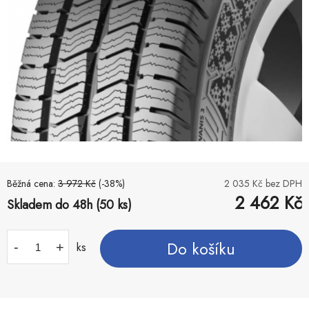
Běžná cena:
3 972
Kč
(-
38
%)
2 035
Kč bez DPH
2 462
Kč
Skladem do 48h (50 ks)
Do košíku
-
+
ks