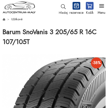
rezervace
Košík
Menu
Hledej
Užitkové
Barum SnoVanis 3 205/65 R 16C
107/105T
-
38
%