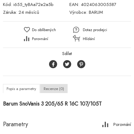
Kód:
i655_tyBAa72e2a5b
EAN:
4024063005587
Záruka:
24 měsíců
Výrobce:
BARUM
Do oblíbených
Dotaz prodejci
Porovnání
Hlídání
Sdílet
Popis a parametry
Recenze (0)
Barum SnoVanis 3 205/65 R 16C 107/105T
Parametry
Porovnání