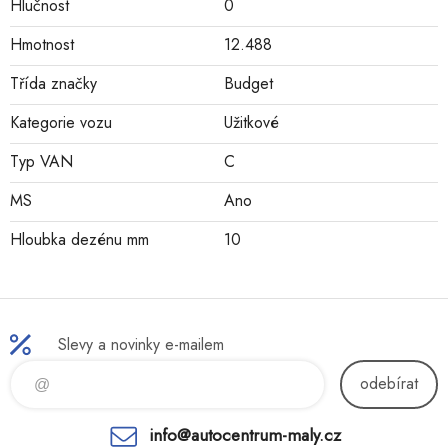
Hlučnost
0
Hmotnost
12.488
Třída značky
Budget
Kategorie vozu
Užitkové
Typ VAN
C
MS
Ano
Hloubka dezénu mm
10
Slevy a novinky e-mailem
odebírat
info@autocentrum-maly.cz