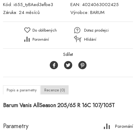
Kód:
i655_tyBAed3efbe3
EAN:
4024063002425
Záruka:
24 měsíců
Výrobce:
BARUM
Do oblíbených
Dotaz prodejci
Porovnání
Hlídání
Sdílet
Popis a parametry
Recenze (0)
Barum Vanis AllSeason 205/65 R 16C 107/105T
Parametry
Porovnání