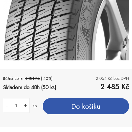
Běžná cena:
4 121
Kč
(-
40
%)
2 054
Kč bez DPH
2 485
Kč
Skladem do 48h (50 ks)
Do košíku
-
+
ks