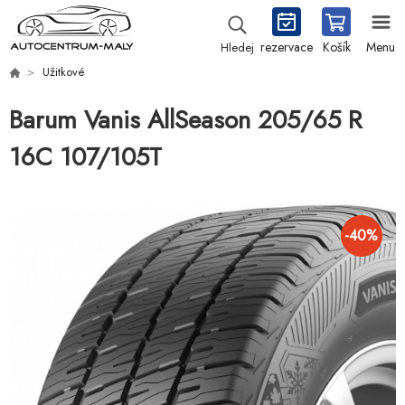
rezervace
Košík
Menu
Hledej
Užitkové
Barum Vanis AllSeason 205/65 R
16C 107/105T
-
40
%