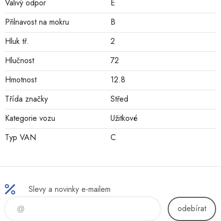
Valivý odpor
E
Přilnavost na mokru
B
Hluk tř.
2
Hlučnost
72
Hmotnost
12.8
Třída značky
Střed
Kategorie vozu
Užitkové
Typ VAN
C
Slevy a novinky e-mailem
odebírat