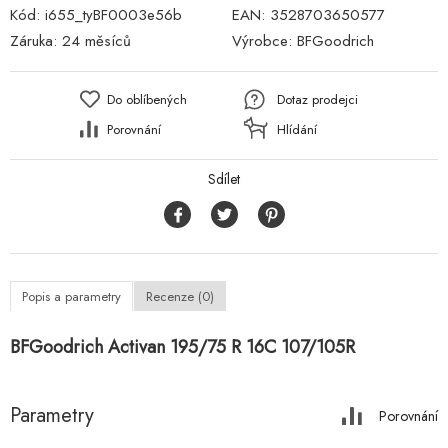
Kód:
i655_tyBF0003e56b
EAN:
3528703650577
Záruka:
24 měsíců
Výrobce:
BFGoodrich
Do oblíbených
Dotaz prodejci
Porovnání
Hlídání
Sdílet
Popis a parametry
Recenze (0)
BFGoodrich Activan 195/75 R 16C 107/105R
Parametry
Porovnání