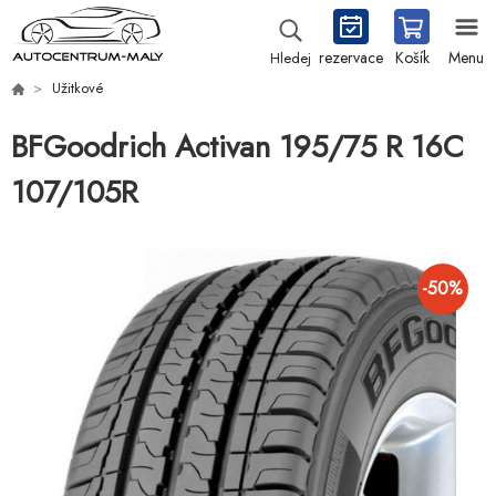
rezervace
Košík
Menu
Hledej
Užitkové
BFGoodrich Activan 195/75 R 16C
107/105R
-
50
%