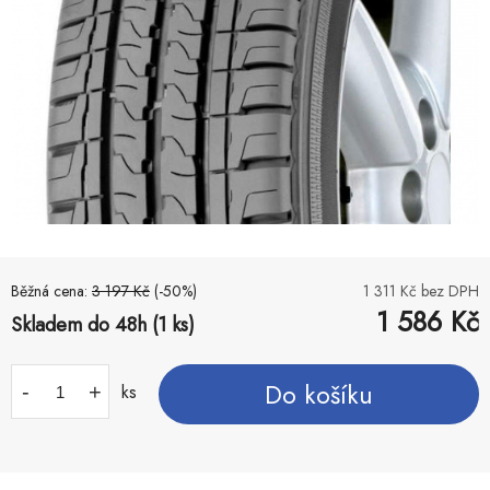
Běžná cena:
3 197
Kč
(-
50
%)
1 311
Kč bez DPH
1 586
Kč
Skladem do 48h (1 ks)
Do košíku
-
+
ks