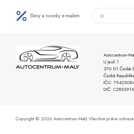
Slevy a novinky e-mailem
Autocentrum-Ma
U Jeslí 1
370 01 České B
Česká Republik
IČO: 7542508
DIČ: CZ85591
Copyright © 2026 Autocentrum-Malý
Všechna práva vyhraze