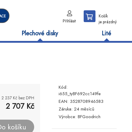
Košík
ACE
Přihlásit
je prázdný
Plechové disky
Lité
Kód:
i655_tyBF692cc149fe
2 237
Kč bez DPH
EAN:
3528708946583
2 707
Kč
Záruka:
24 měsíců
Výrobce:
BFGoodrich
Do košíku