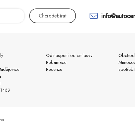
info@autocen
Chci
odebírat
lý
Odstoupení od smlouvy
Obchodn
Reklamace
Mimosou
udějovice
Recenze
spotřebi
a
4
51469
na.