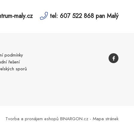
trum-maly.cz
tel: 607 522 868 pan Malý
í podmínky
dní řešení
telských sporů
Tvorba a pronájem eshopů
BINARGON.cz
-
Mapa stránek