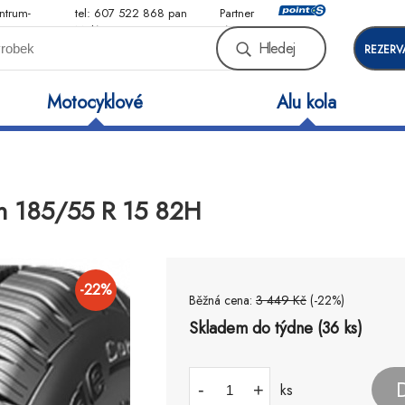
ntrum-
tel: 607 522 868 pan
Partner
Malý
sítě
Hledej
REZERV
Motocyklové
Alu kola
n 185/55 R 15 82H
-
22
%
Běžná cena:
3 449
Kč
(-
22
%)
Skladem do týdne (36 ks)
-
+
ks