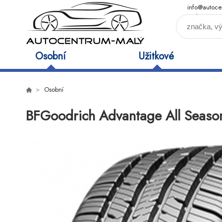
info@autoce
maly.cz
Osobní
Užitkové
Osobní
BFGoodrich Advantage All Seaso