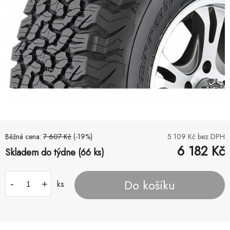
Běžná cena:
7 607
Kč
(-
19
%)
5 109
Kč bez DPH
6 182
Kč
Skladem do týdne (66 ks)
Do košíku
-
+
ks