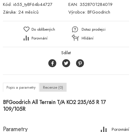
Kód:
i655_tyBF64b44727
EAN:
3528701284019
Záruka:
24 měsíců
Výrobce:
BFGoodrich
Do oblíbených
Dotaz prodejci
Porovnání
Hlídání
Sdílet
Popis a parametry
Recenze (0)
BFGoodrich All Terrain T/A KO2 235/65 R 17
109/105R
Parametry
Porovnání