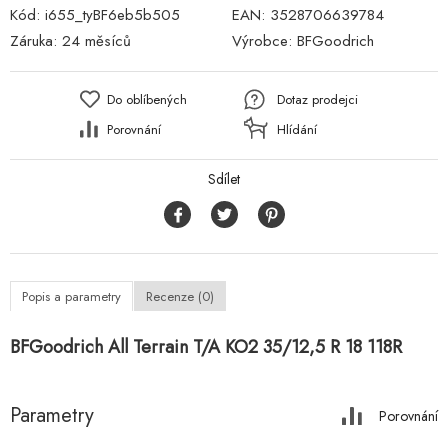
Kód:
i655_tyBF6eb5b505
EAN:
3528706639784
Záruka:
24 měsíců
Výrobce:
BFGoodrich
Do oblíbených
Dotaz prodejci
Porovnání
Hlídání
Sdílet
Popis a parametry
Recenze (0)
BFGoodrich All Terrain T/A KO2 35/12,5 R 18 118R
Parametry
Porovnání