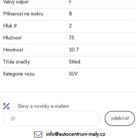
Valivý odpor
F
Přilnavost na mokru
B
Hluk tř.
2
Hlučnost
75
Hmotnost
30.7
Třída značky
Střed
Kategorie vozu
SUV
Slevy a novinky e-mailem
odebírat
info@autocentrum-maly.cz