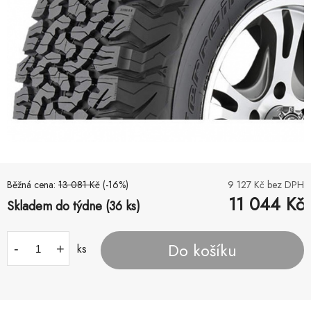
Běžná cena:
13 081
Kč
(-
16
%)
9 127
Kč bez DPH
11 044
Kč
Skladem do týdne (36 ks)
Do košíku
-
+
ks