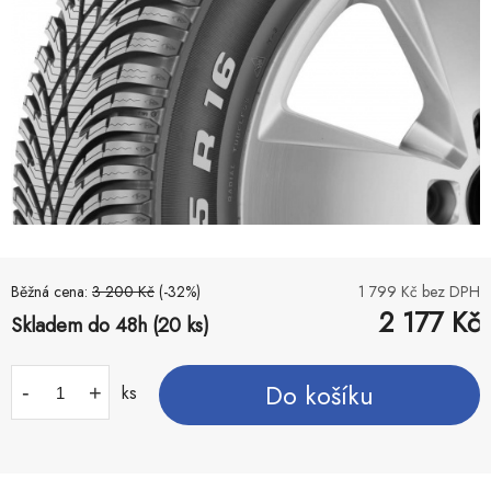
Běžná cena:
3 200
Kč
(-
32
%)
1 799
Kč bez DPH
2 177
Kč
Skladem do 48h (20 ks)
Do košíku
-
+
ks