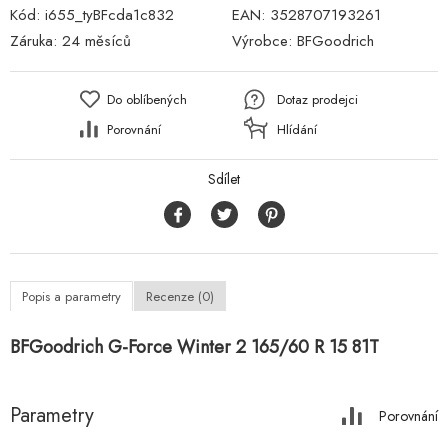
Kód:
i655_tyBFcda1c832
EAN:
3528707193261
Záruka:
24 měsíců
Výrobce:
BFGoodrich
Do oblíbených
Dotaz prodejci
Porovnání
Hlídání
Sdílet
Popis a parametry
Recenze (0)
BFGoodrich G-Force Winter 2 165/60 R 15 81T
Parametry
Porovnání