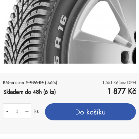
Běžná cena:
2 926
Kč
(-
36
%)
1 551
Kč bez DPH
1 877
Kč
Skladem do 48h (6 ks)
Do košíku
-
+
ks