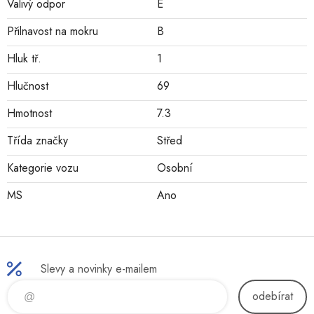
Valivý odpor
E
Přilnavost na mokru
B
Hluk tř.
1
Hlučnost
69
Hmotnost
7.3
Třída značky
Střed
Kategorie vozu
Osobní
MS
Ano
Slevy a novinky e-mailem
odebírat