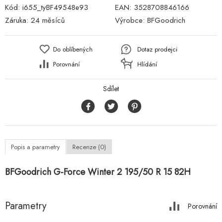
Kód:
i655_tyBF49548e93
EAN:
3528708846166
Záruka:
24 měsíců
Výrobce:
BFGoodrich
Do oblíbených
Dotaz prodejci
Porovnání
Hlídání
Sdílet
Popis a parametry
Recenze (0)
BFGoodrich G-Force Winter 2 195/50 R 15 82H
Parametry
Porovnání