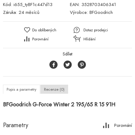
Kód:
i655_tyBF1c447d13
EAN:
3528703406341
Záruka:
24 měsíců
Výrobce:
BFGoodrich
Do oblíbených
Dotaz prodejci
Porovnání
Hlídání
Sdílet
Popis a parametry
Recenze (0)
BFGoodrich G-Force Winter 2 195/65 R 15 91H
Parametry
Porovnání