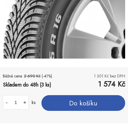
Běžná cena:
2 690
Kč
(-
41
%)
1 301
Kč bez DPH
1 574
Kč
Skladem do 48h (3 ks)
Do košíku
-
+
ks