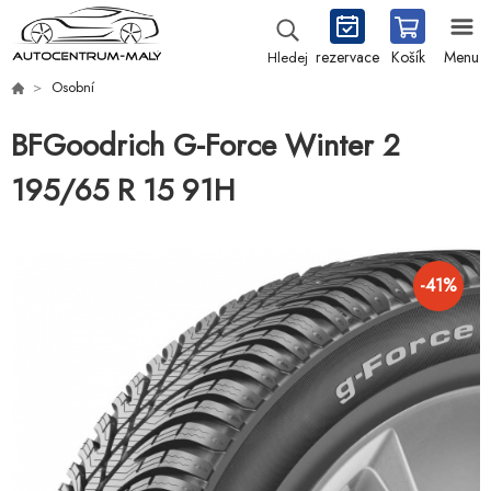
rezervace
Košík
Menu
Hledej
Osobní
BFGoodrich G-Force Winter 2
195/65 R 15 91H
-
41
%