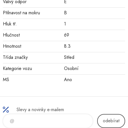
Valivý odpor
E
Přilnavost na mokru
B
Hluk tř.
1
Hlučnost
69
Hmotnost
8.3
Třída značky
Střed
Kategorie vozu
Osobní
MS
Ano
Slevy a novinky e-mailem
odebírat