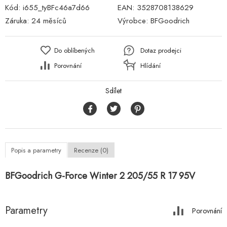
Kód:
i655_tyBFc46a7d66
EAN:
3528708138629
Záruka:
24 měsíců
Výrobce:
BFGoodrich
Do oblíbených
Dotaz prodejci
Porovnání
Hlídání
Sdílet
Popis a parametry
Recenze (0)
BFGoodrich G-Force Winter 2 205/55 R 17 95V
Parametry
Porovnání