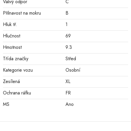
Valivý odpor
C
Přilnavost na mokru
B
Hluk tř.
1
Hlučnost
69
Hmotnost
9.3
Třída značky
Střed
Kategorie vozu
Osobní
Zesílená
XL
Ochrana ráfku
FR
MS
Ano