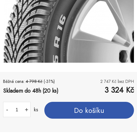
Běžná cena:
4 798
Kč
(-
31
%)
2 747
Kč bez DPH
3 324
Kč
Skladem do 48h (20 ks)
Do košíku
-
+
ks