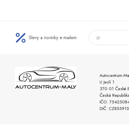
Slevy a novinky e-mailem
Autocentrum-Ma
U Jeslí 1
370 01 České B
Česká Republik
IČO: 7542508
DIČ: CZ85591