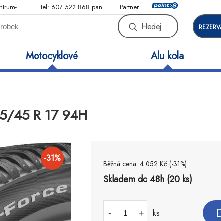
ntrum-
tel: 607 522 868 pan
Partner
Malý
sítě
Hledej
REZERV
Motocyklové
Alu kola
25/45 R 17 94H
-
31
%
Běžná cena:
4 052
Kč
(-
31
%)
Skladem do 48h (20 ks)
-
+
ks