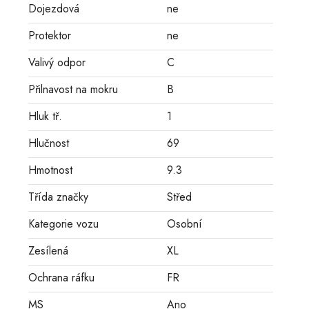
Dojezdová
ne
Protektor
ne
Valivý odpor
C
Přilnavost na mokru
B
Hluk tř.
1
Hlučnost
69
Hmotnost
9.3
Třída značky
Střed
Kategorie vozu
Osobní
Zesílená
XL
Ochrana ráfku
FR
MS
Ano