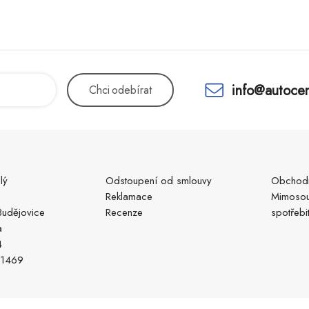
info@autocen
Chci
odebírat
lý
Odstoupení od smlouvy
Obchodn
Reklamace
Mimosou
udějovice
Recenze
spotřebi
a
4
51469