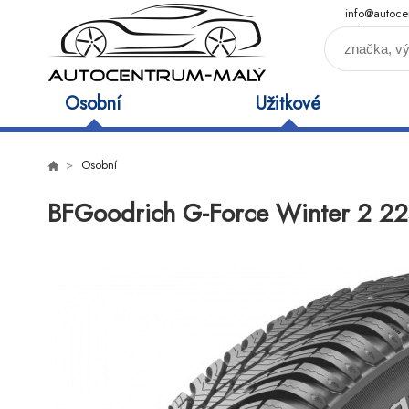
info@autoce
maly.cz
Osobní
Užitkové
Osobní
BFGoodrich G-Force Winter 2 2