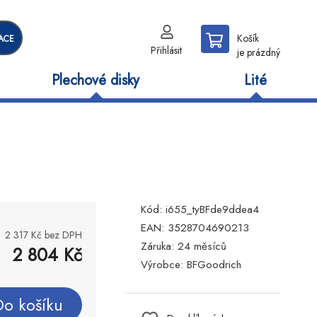
Košík
ACE
Přihlásit
je prázdný
Plechové disky
Lité
Kód:
i655_tyBFde9ddea4
EAN:
3528704690213
2 317
Kč bez DPH
Záruka:
24 měsíců
2 804
Kč
Výrobce:
BFGoodrich
Do košíku