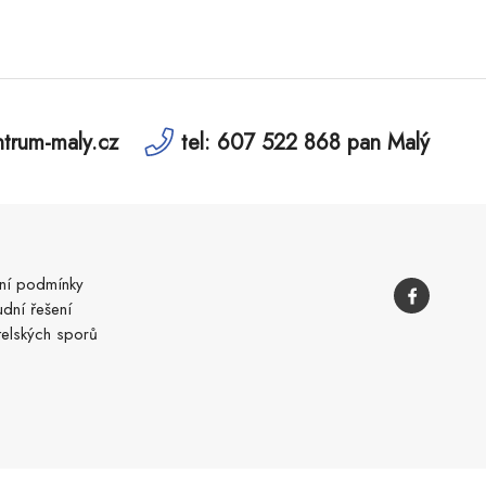
trum-maly.cz
tel: 607 522 868 pan Malý
í podmínky
dní řešení
telských sporů