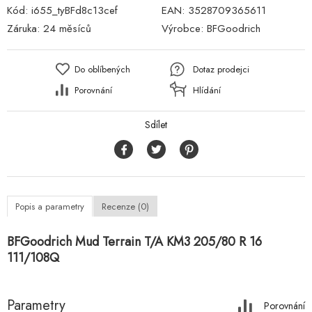
Kód:
i655_tyBFd8c13cef
EAN:
3528709365611
Záruka:
24 měsíců
Výrobce:
BFGoodrich
Do oblíbených
Dotaz prodejci
Porovnání
Hlídání
Sdílet
Popis a parametry
Recenze (0)
BFGoodrich Mud Terrain T/A KM3 205/80 R 16
111/108Q
Parametry
Porovnání