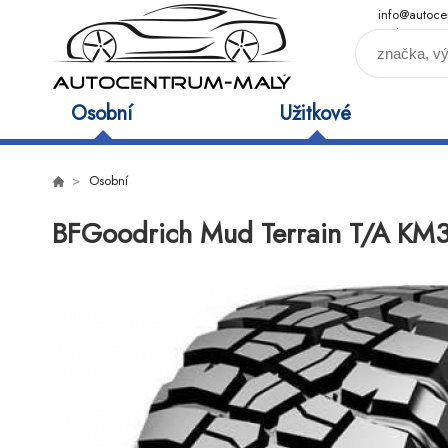
info@autoce
maly.cz
Osobní
Užitkové
Osobní
BFGoodrich Mud Terrain T/A KM