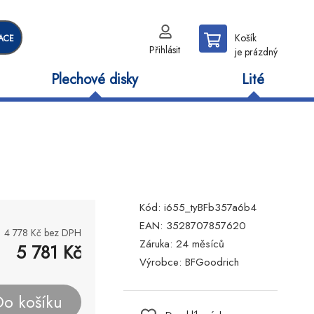
Košík
ACE
Přihlásit
je prázdný
Plechové disky
Lité
Kód:
i655_tyBFb357a6b4
EAN:
3528707857620
4 778
Kč bez DPH
Záruka:
24 měsíců
5 781
Kč
Výrobce:
BFGoodrich
Do košíku