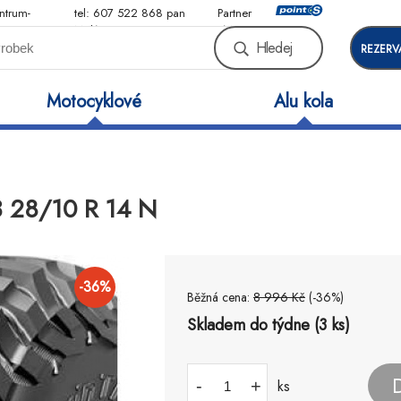
ntrum-
tel: 607 522 868 pan
Partner
Malý
sítě
Hledej
REZERV
Motocyklové
Alu kola
3 28/10 R 14 N
-
36
%
Běžná cena:
8 996
Kč
(-
36
%)
Skladem do týdne (3 ks)
-
+
ks