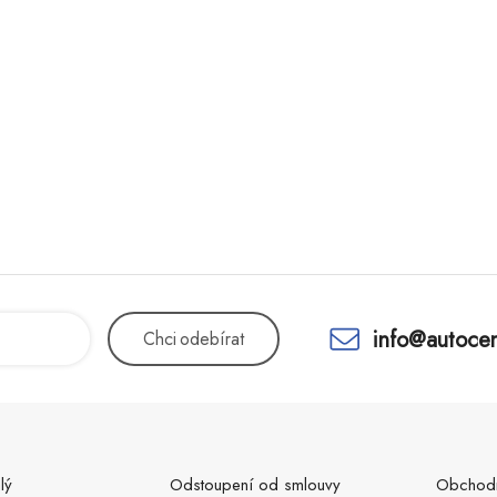
info@autocen
Chci
odebírat
lý
Odstoupení od smlouvy
Obchodn