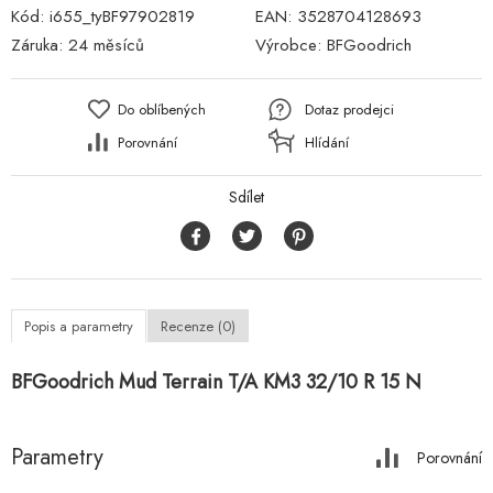
Kód:
i655_tyBF97902819
EAN:
3528704128693
Záruka:
24 měsíců
Výrobce:
BFGoodrich
Do oblíbených
Dotaz prodejci
Porovnání
Hlídání
Sdílet
Popis a parametry
Recenze (0)
BFGoodrich Mud Terrain T/A KM3 32/10 R 15 N
Parametry
Porovnání