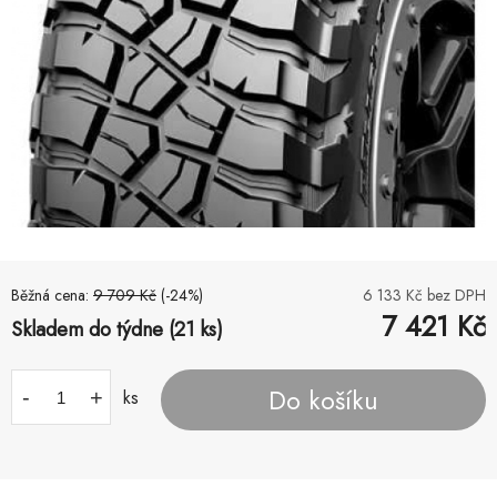
Běžná cena:
9 709
Kč
(-
24
%)
6 133
Kč bez DPH
7 421
Kč
Skladem do týdne (21 ks)
Do košíku
-
+
ks