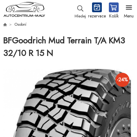
rezervace
Košík
Menu
Hledej
Osobní
BFGoodrich Mud Terrain T/A KM3
32/10 R 15 N
-
24
%