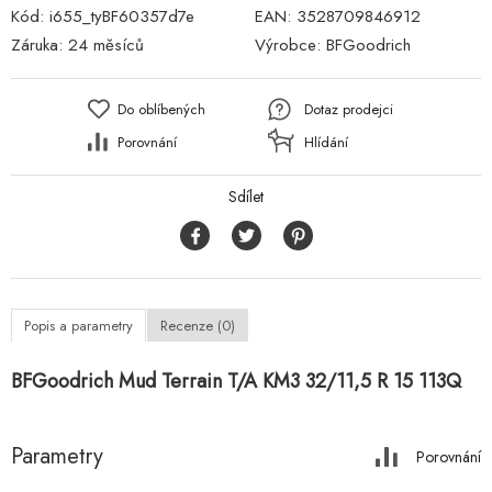
Kód:
i655_tyBF60357d7e
EAN:
3528709846912
Záruka:
24 měsíců
Výrobce:
BFGoodrich
Do oblíbených
Dotaz prodejci
Porovnání
Hlídání
Sdílet
Popis a parametry
Recenze (0)
BFGoodrich Mud Terrain T/A KM3 32/11,5 R 15 113Q
Parametry
Porovnání