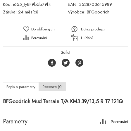
Kód:
i655_tyBF9b5b79f4
EAN:
3528703615989
Záruka:
24 měsíců
Výrobce:
BFGoodrich
Do oblíbených
Dotaz prodejci
Porovnání
Hlídání
Sdílet
Popis a parametry
Recenze (0)
BFGoodrich Mud Terrain T/A KM3 39/13,5 R 17 121Q
Parametry
Porovnání