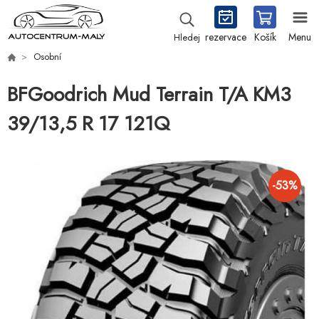
rezervace
Košík
Menu
Hledej
Osobní
BFGoodrich Mud Terrain T/A KM3
39/13,5 R 17 121Q
-
53
%