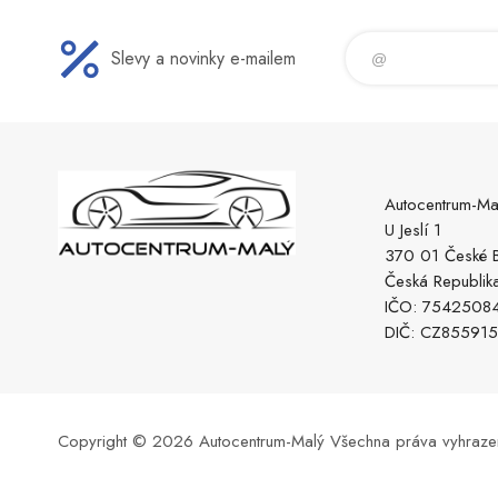
Slevy a novinky e-mailem
Autocentrum-Ma
U Jeslí 1
370 01 České B
Česká Republik
IČO: 7542508
DIČ: CZ85591
Copyright © 2026 Autocentrum-Malý
Všechna práva vyhraze