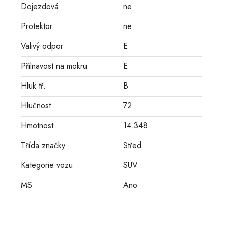
Dojezdová
ne
Protektor
ne
Valivý odpor
E
Přilnavost na mokru
E
Hluk tř.
B
Hlučnost
72
Hmotnost
14.348
Třída značky
Střed
Kategorie vozu
SUV
MS
Ano