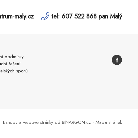
trum-maly.cz
tel: 607 522 868 pan Malý
í podmínky
dní řešení
telských sporů
Eshopy
a
webové stránky
od
BINARGON.cz
-
Mapa stránek