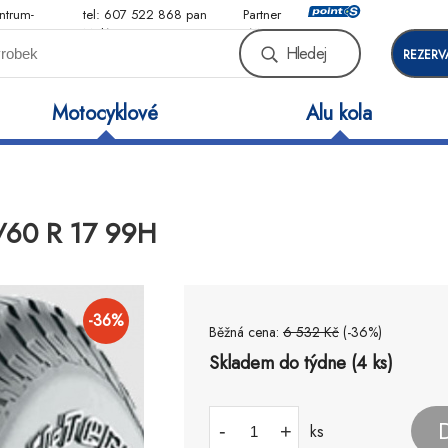
ntrum-
tel: 607 522 868 pan
Partner
Malý
sítě
Hledej
REZERV
Motocyklové
Alu kola
5/60 R 17 99H
-
36
%
Běžná cena:
6 532
Kč
(-
36
%)
Skladem do týdne (4 ks)
-
+
ks