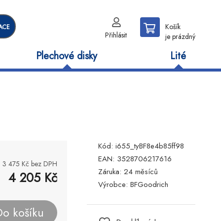
Košík
ACE
Přihlásit
je prázdný
Plechové disky
Lité
Kód:
i655_tyBF8e4b85ff98
EAN:
3528706217616
3 475
Kč bez DPH
Záruka:
24 měsíců
4 205
Kč
Výrobce:
BFGoodrich
Do košíku