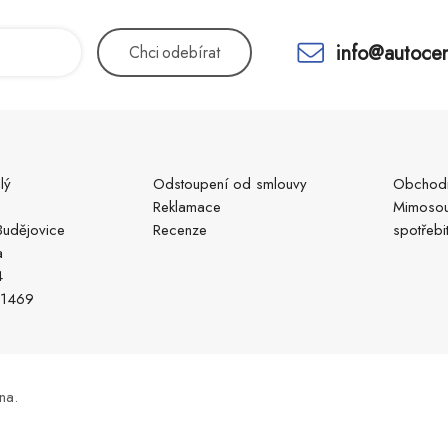
info@autocen
Chci
odebírat
lý
Odstoupení od smlouvy
Obchodn
Reklamace
Mimosou
udějovice
Recenze
spotřebi
a
4
51469
na.