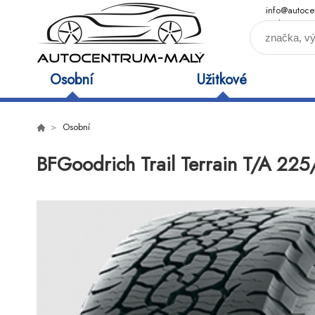
info@autoce
maly.cz
Osobní
Užitkové
Osobní
BFGoodrich Trail Terrain T/A 22