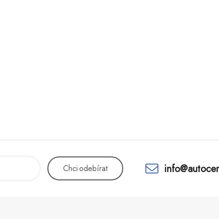
info@autocen
Chci
odebírat