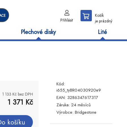
Košík
ACE
Přihlásit
je prázdný
Plechové disky
Lité
Kód:
i655_tyBR04030920e9
1 133
Kč bez DPH
EAN:
3286347617317
1 371
Kč
Záruka:
24 měsíců
Výrobce:
Bridgestone
Do košíku