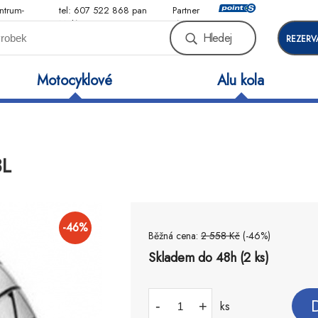
ntrum-
tel: 607 522 868 pan
Partner
Malý
sítě
Hledej
REZERV
Motocyklové
Alu kola
3L
-
46
%
Běžná cena:
2 558
Kč
(-
46
%)
Skladem do 48h (2 ks)
-
+
ks