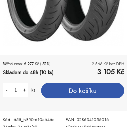
Běžná cena:
6 277
Kč
(-
51
%)
2 566
Kč bez DPH
3 105
Kč
Skladem do 48h (10 ks)
Do košíku
-
+
ks
Kód:
i655_tyBR0fd10a646c
EAN:
3286341055016