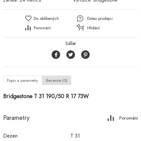
Záruka:
24 měsíců
Výrobce:
Bridgestone
Do oblíbených
Dotaz prodejci
Porovnání
Hlídání
Sdílet
Popis a parametry
Recenze (0)
Bridgestone T 31 190/50 R 17 73W
Parametry
Porovnání
Dezen
T 31