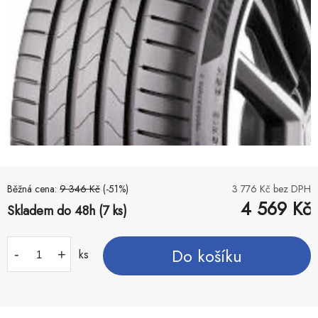
Běžná cena:
9 346
Kč
(-
51
%)
3 776
Kč bez DPH
4 569
Kč
Skladem do 48h (7 ks)
Do košíku
-
+
ks