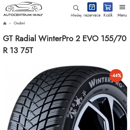
rezervace
Košík
Menu
Hledej
Osobní
GT Radial WinterPro 2 EVO 155/70
R 13 75T
-
44
%