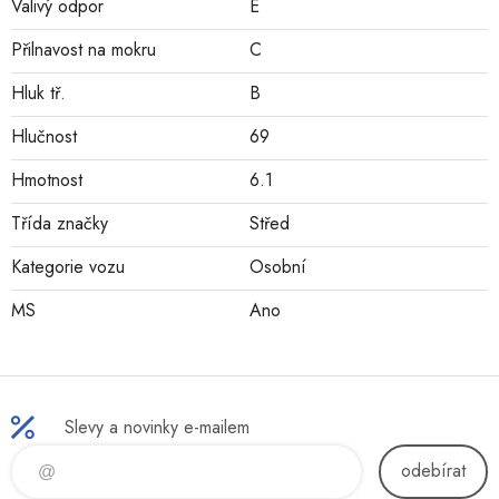
Valivý odpor
E
Přilnavost na mokru
C
Hluk tř.
B
Hlučnost
69
Hmotnost
6.1
Třída značky
Střed
Kategorie vozu
Osobní
MS
Ano
Slevy a novinky e-mailem
odebírat