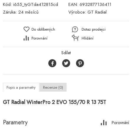
Kód:
i655_tyGTda412815cd
EAN:
6932877136411
Záruka:
24 měsíců
Výrobce:
GT Radial
Do oblíbených
Dotaz prodejci
Porovnání
Hlídání
Sdílet
Popis a parametry
Recenze (0)
GT Radial WinterPro 2 EVO 155/70 R 13 75T
Parametry
Porovnání