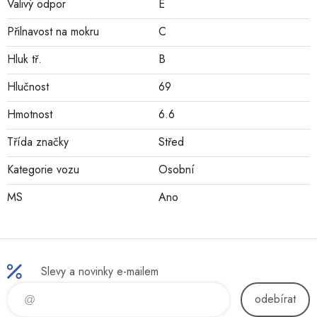
Valivý odpor
E
Přilnavost na mokru
C
Hluk tř.
B
Hlučnost
69
Hmotnost
6.6
Třída značky
Střed
Kategorie vozu
Osobní
MS
Ano
Slevy a novinky e-mailem
odebírat