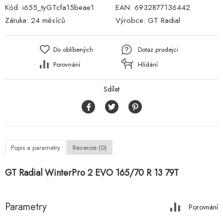
Kód:
i655_tyGTcfa15beae1
EAN:
6932877136442
Záruka:
24 měsíců
Výrobce:
GT Radial
Do oblíbených
Dotaz prodejci
Porovnání
Hlídání
Sdílet
Popis a parametry
Recenze (0)
GT Radial WinterPro 2 EVO 165/70 R 13 79T
Parametry
Porovnání