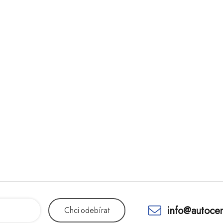
info@autocen
Chci
odebírat