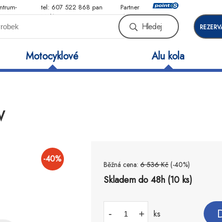
ntrum-
tel: 607 522 868 pan
Partner
Malý
sítě
Hledej
REZERV
Motocyklové
Alu kola
W
-
40
%
Běžná cena:
6 536
Kč
(-
40
%)
Skladem do 48h (10 ks)
-
+
ks