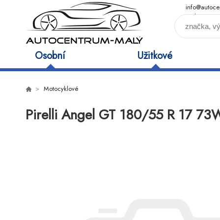
info@autoce
maly.cz
Osobní
Užitkové
Motocyklové
Pirelli Angel GT 180/55 R 17 73