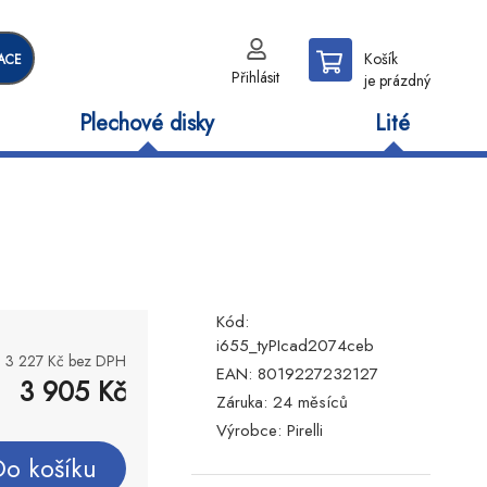
Košík
ACE
Přihlásit
je prázdný
Plechové disky
Lité
Kód:
i655_tyPIcad2074ceb
3 227
Kč bez DPH
EAN:
8019227232127
3 905
Kč
Záruka:
24 měsíců
Výrobce:
Pirelli
Do košíku