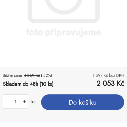
Běžná cena:
4 269
Kč
(-
52
%)
1 697
Kč bez DPH
2 053
Kč
Skladem do 48h (10 ks)
Do košíku
-
+
ks