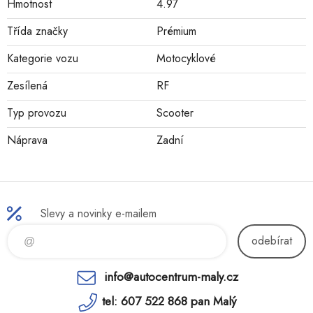
Hmotnost
4.97
Třída značky
Prémium
Kategorie vozu
Motocyklové
Zesílená
RF
Typ provozu
Scooter
Náprava
Zadní
Slevy a novinky e-mailem
odebírat
info@autocentrum-maly.cz
tel: 607 522 868 pan Malý