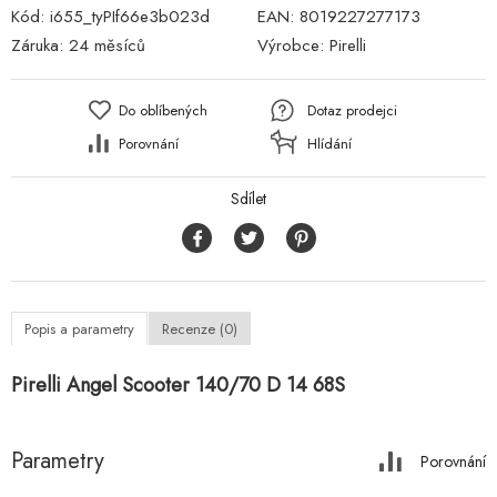
Kód:
i655_tyPIf66e3b023d
EAN:
8019227277173
Záruka:
24 měsíců
Výrobce:
Pirelli
Do oblíbených
Dotaz prodejci
Porovnání
Hlídání
Sdílet
Popis a parametry
Recenze (0)
Pirelli Angel Scooter 140/70 D 14 68S
Parametry
Porovnání