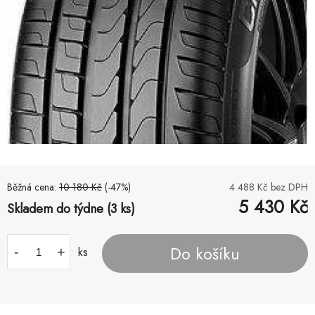
Běžná cena:
10 180
Kč
(-
47
%)
4 488
Kč bez DPH
5 430
Kč
Skladem do týdne (3 ks)
Do košíku
-
+
ks