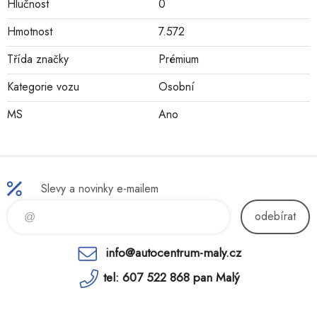
Hlučnost
0
Hmotnost
7.572
Třída značky
Prémium
Kategorie vozu
Osobní
MS
Ano
Slevy a novinky e-mailem
odebírat
info@autocentrum-maly.cz
tel: 607 522 868 pan Malý