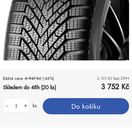
Běžná cena:
6 947
Kč
(-
46
%)
3 101
Kč bez DPH
3 752
Kč
Skladem do 48h (20 ks)
Do košíku
-
+
ks